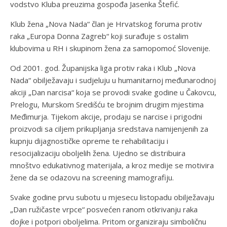
vodstvo Kluba preuzima gospođa Jasenka Štefić.
Klub žena „Nova Nada“ član je Hrvatskog foruma protiv
raka „Europa Donna Zagreb“ koji surađuje s ostalim
klubovima u RH i skupinom žena za samopomoć Slovenije.
Od 2001. god. Županijska liga protiv raka i Klub „Nova
Nada“ obilježavaju i sudjeluju u humanitarnoj međunarodnoj
akciji „Dan narcisa“ koja se provodi svake godine u Čakovcu,
Prelogu, Murskom Središću te brojnim drugim mjestima
Međimurja. Tijekom akcije, prodaju se narcise i prigodni
proizvodi sa ciljem prikupljanja sredstava namijenjenih za
kupnju dijagnostičke opreme te rehabilitaciju i
resocijalizaciju oboljelih žena. Ujedno se distribuira
mnoštvo edukativnog materijala, a kroz medije se motivira
žene da se odazovu na screening mamografiju.
Svake godine prvu subotu u mjesecu listopadu obilježavaju
„Dan ružičaste vrpce“ posvećen ranom otkrivanju raka
dojke i potpori oboljelima. Pritom organiziraju simboličnu