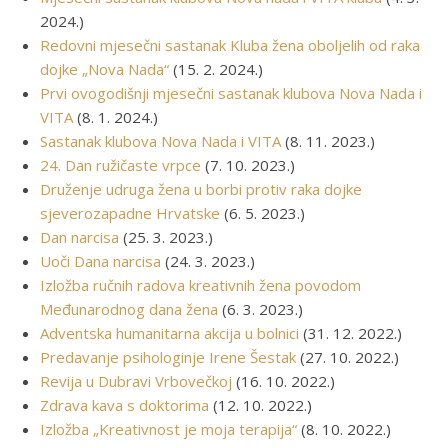
2024.)
Redovni mjesečni sastanak Kluba žena oboljelih od raka
dojke „Nova Nada“
(15. 2. 2024.)
Prvi ovogodišnji mjesečni sastanak klubova Nova Nada i
VITA
(8. 1. 2024.)
Sastanak klubova Nova Nada i VITA
(8. 11. 2023.)
24. Dan ružičaste vrpce
(7. 10. 2023.)
Druženje udruga žena u borbi protiv raka dojke
sjeverozapadne Hrvatske
(6. 5. 2023.)
Dan narcisa
(25. 3. 2023.)
Uoči Dana narcisa
(24. 3. 2023.)
Izložba ručnih radova kreativnih žena povodom
Međunarodnog dana žena
(6. 3. 2023.)
Adventska humanitarna akcija u bolnici
(31. 12. 2022.)
Predavanje psihologinje Irene Šestak
(27. 10. 2022.)
Revija u Dubravi Vrbovečkoj
(16. 10. 2022.)
Zdrava kava s doktorima
(12. 10. 2022.)
Izložba „Kreativnost je moja terapija“
(8. 10. 2022.)