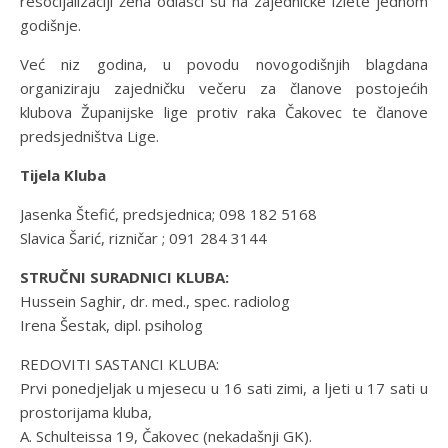
resocijalizaciji žena odlasci su na zajedničke izlete jednom
godišnje.
Već niz godina, u povodu novogodišnjih blagdana
organiziraju zajedničku večeru za članove postojećih
klubova Županijske lige protiv raka Čakovec te članove
predsjedništva Lige.
Tijela Kluba
Jasenka Štefić, predsjednica; 098 182 5168
Slavica Šarić, rizničar ; 091 284 3144
STRUČNI SURADNICI KLUBA:
Hussein Saghir, dr. med., spec. radiolog
Irena Šestak, dipl. psiholog
REDOVITI SASTANCI KLUBA:
Prvi ponedjeljak u mjesecu u 16 sati zimi, a ljeti u 17 sati u
prostorijama kluba,
A. Schulteissa 19, Čakovec (nekadašnji GK).