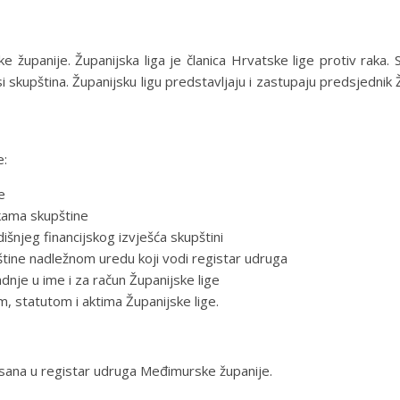
 županije. Županijska liga je članica Hrvatske lige protiv raka. 
 skupština. Županijsku ligu predstavljaju i zastupaju predsjednik Žu
e:
e
ukama skupštine
šnjeg financijskog izvješća skupštini
štine nadležnom uredu koji vodi registar udruga
nje u ime i za račun Županijske lige
, statutom i aktima Županijske lige.
isana u registar udruga Međimurske županije.