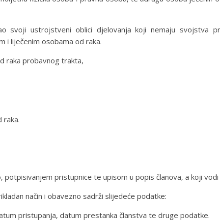
ao svoji ustrojstveni oblici djelovanja koji nemaju svojstva
m i liječenim osobama od raka.
d raka probavnog trakta,
d raka.
 potpisivanjem pristupnice te upisom u popis članova, a koji vodi t
prikladan način i obavezno sadrži slijedeće podatke:
atum pristupanja, datum prestanka članstva te druge podatke.