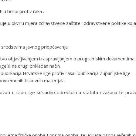
i u borbi protiv raka .
jeluje u okviru mjera zdravstvene zaštite i zdravstvene politike koj
m sredstvima javnog priopćavanja.
stvo objavljivanjem i raspravljanjem o programskim dokumentima, 
e ili na drugi prikladan način.
blikacija Hrvatske lige protiv raka i publikacija Županijske lige.
 povremenih tiskovnih materijala.
lovati u radu lige sukladno odredbama statuta i zakona te pravo 
oljetna fizička osoba I pravna osoba, te udruga osoba ječenih o