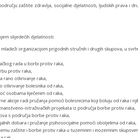
 području zaštite zdravlja, socijalne djelatnosti, ljudskih prava i d
jem slijedećih djelatnosti:
mladeži organizacijom prigodnih stručnih i drugih skupova, u svrhu 
ačkog rada u borbi protiv raka,
rbu protiv raka,
za rano otkrivanje raka,
o otkrivanje bolesnika od raka,
omoć osobama liječenim od raka,
ne akcije radi pružanja pomoći bolesnicima koji boluju od raka i nji
 znanstveno-istraživačkih projekata iz područja borbe protiv raka,
adova s područja borbe protiv raka,
rijalnih dobara i pružanje psihosocijalne pomoći oboljelima od raka,
emu zaštite i borbe protiv raka u tuzemnim i inozemnim skupovi
a rak.