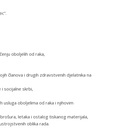
ec”.
enju oboljelih od raka,
jih članova i drugih zdravstvenih djelatnika na
i socijalne skrbi,
ih usluga oboljelima od raka i njihovim
rošura, letaka i ostalog tiskanog materijala,
 ustrojstvenih oblika rada.