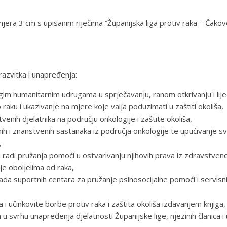
jera 3 cm s upisanim riječima “Županijska liga protiv raka – Čakov
 razvitka i unapređenja:
im humanitarnim udrugama u sprječavanju, ranom otkrivanju i liječ
aku i ukazivanje na mjere koje valja poduzimati u zaštiti okoliša,
enih djelatnika na području onkologije i zaštite okoliša,
ih i znanstvenih sastanaka iz područja onkologije te upućivanje svo
,
lji radi pružanja pomoći u ostvarivanju njihovih prava iz zdravstvene 
ije oboljelima od raka,
i rada suportnih centara za pružanje psihosocijalne pomoći i servisn
učinkovite borbe protiv raka i zaštita okoliša izdavanjem knjiga, b
ra u svrhu unapređenja djelatnosti Županijske lige, njezinih članica i