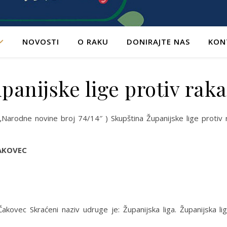
NOVOSTI
O RAKU
DONIRAJTE NAS
KON
upanijske lige protiv rak
arodne novine broj 74/14″ ) Skupština Županijske lige protiv r
ČAKOVEC
akovec Skraćeni naziv udruge je: Županijska liga. Županijska li