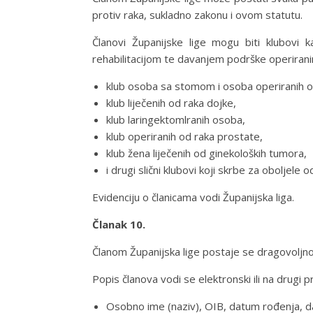
protiv raka, sukladno zakonu i ovom statutu.
Članovi Županijske lige mogu biti klubovi k
rehabilitacijom te davanjem podrške operirani
klub osoba sa stomom i osoba operiranih o
klub liječenih od raka dojke,
klub laringektomlranih osoba,
klub operiranih od raka prostate,
klub žena liječenih od ginekoloških tumora,
i drugi slični klubovi koji skrbe za oboljele o
Evidenciju o članicama vodi Županijska liga.
Članak 10.
Članom Županijska lige postaje se dragovoljno,
Popis članova vodi se elektronski ili na drugi 
Osobno ime (naziv), OIB, datum rođenja, d