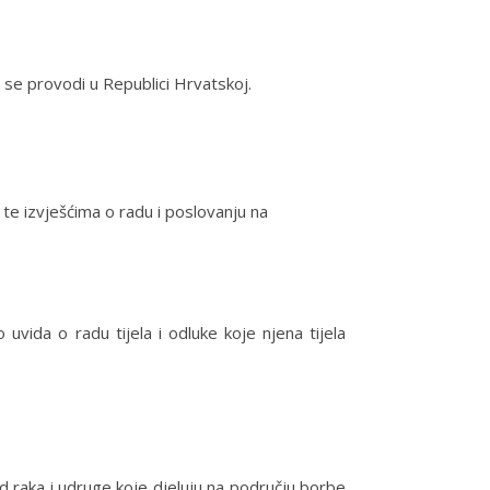
a se provodi u Republici Hrvatskoj.
te izvješćima o radu i poslovanju na
uvida o radu tijela i odluke koje njena tijela
d raka i udruge koje djeluju na području borbe