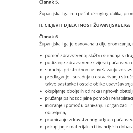
Članak 5.
Županijska liga ima pečat okruglog oblika, prom
II. CILJEVI I DJELATNOST ŽUPANIJSKE LIGE
Članak 6.
Županijska liga je osnovana u cilju promicanja,
pomoć zdravstvenoj službi i suradnja s drug
podizanje zdravstvene svijesti pučanstva o r
suradnja pri stručnom usavršavanju zdravstv
predlaganje i suradnja u ostvarivanju stručn
takve sastanke i ostale oblike usavršavanja
okupljanje oboljelih od raka i njihovih obite
pružanja psihosocijalne pomoći i rehabilitac
iniciranje i pomoć u osnivanju i organizacij
obiteljima,
promicanje zdravstvenog odgoja pučanstva i 
prikupljanje materijalnih i financijskih doba