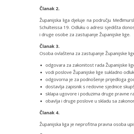
Članak 2.
Županijska liga djeluje na području Međimurske
Schulteissa 19. Odluku o adresi sjedišta donosi
i druge osobe za zastupanje Županijske lige.
Članak 3.
Osoba ovlaštena za zastupanje Županijske lig
odgovara za zakonitost rada Županijske lig
vodi poslove Županijske lige sukladno odl
odgovorna je za podnošenje prijedloga godi
dostavlja zapisnik s redovne sjednice skup
sklapa ugovore i poduzima druge pravne rad
obavlja i druge poslove u skladu sa zakonom
Članak 4.
Županijska liga je neprofitna pravna osoba up