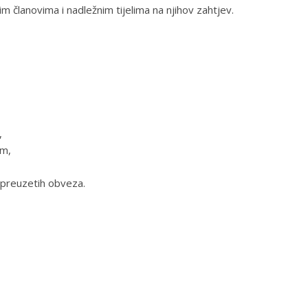
m članovima i nadležnim tijelima na njihov zahtjev.
,
om,
e preuzetih obveza.