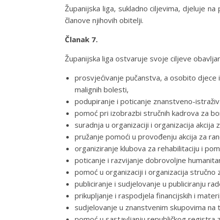
Županijska liga, sukladno ciljevima, djeluje na
članove njihovih obitelji.
Članak 7.
Županijska liga ostvaruje svoje ciljeve obavljan
prosvjećivanje pučanstva, a osobito djece i 
malignih bolesti,
podupiranje i poticanje znanstveno-istraživ
pomoć pri izobrazbi stručnih kadrova za bo
suradnja u organizaciji i organizacija akcija 
pružanje pomoći u provođenju akcija za ran
organiziranje klubova za rehabilitaciju i p
poticanje i razvijanje dobrovoljne humanitar
pomoć u organizaciji i organizacija stručno
publiciranje i sudjelovanje u publiciranju r
prikupljanje i raspodjela financijskih i mate
sudjelovanje u znanstvenim skupovima na t
pomoć u sastavljanju republičkog registra z