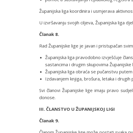
Županijska liga koordinira i usmjerava aktivnost
U izvršavanju svojih ciljeva, Županijska liga d
Članak 8.
Rad Županijske lige je javan i pristupačan svi
Županijska liga pravodobno izvješćuje član
sastancima i drugim skupovima Županijske lig
Županijska liga obraća se pučanstvu putem pu
Izdavanjem knjiga, brošura, letaka i drugih
Svi članovi Županijske lige imaju pravo sudje
donose.
III. ČLANSTVO U ŽUPANIJSKOJ LIGI
Članak 9.
Članom Županijske lige može postati svaka pun