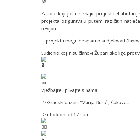
Za
one koji još ne znaju: projekt rehabilita
projekta osiguravaju putem različitih natj
revijom.
U projektu mogu besplatno sudjelovati članovi Ž
Sudionici koji nisu članovi Županijske lige pro
Vježbajte i plivajte s nama
-> Gradski bazeni “Marija Ružić”, Čakovec
-> utorkom od 17 sati