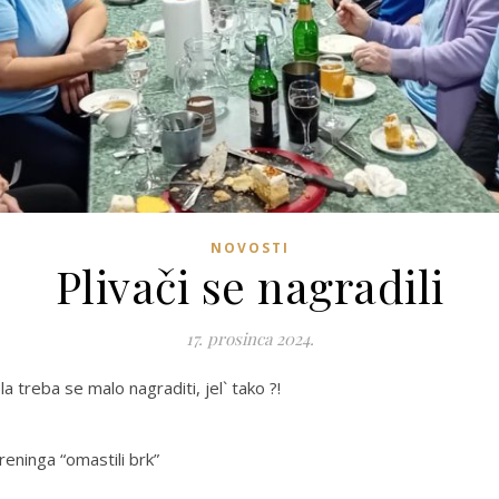
NOVOSTI
Plivači se nagradili
17. prosinca 2024.
 treba se malo nagraditi, jel` tako ?!
reninga “omastili brk”