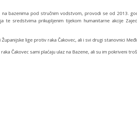
cije na bazenima pod stručnim vodstvom, provodi se od 2013. go
ečaja te sredstvima prikupljenim tijekom humanitarne akcije Z
upanijske lige protiv raka Čakovec, ali i svi drugi stanovnici Međi
tiv raka Čakovec sami plaćaju ulaz na Bazene, ali su im pokriveni tr