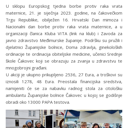
U sklopu Europskog tjedna borbe protiv raka vrata
maternice, 21. je siječnja 2023. godine, na čakovečkom
Trgu Republike, obilježen 16. Hrvatski Dan mimoza i
Nacionalni dan borbe protiv raka vrata maternice, a u
organizaciji članica Kluba VITA (link na klub) i Zavoda za
javno zdravstvo Međimurske županije. Podršku su pružili i
djelatnici Županijske bolnice, Doma zdravlja, ginekoloških
ordinacije te ordinacija obiteljske medicine, učenici Srednje
škole Čakovec koji se obrazuju za zvanja u zdravstvu te
mnogobrojni građani.
U akciji je ukupno prikupljeno 2536, 27 Eura, a troškovi su
iznosili 1278, 48 Eura. Preostala financijska sredstva,
namijeniti će se za nabavku radnog stola za citološku
ambulantu Županijske bolnice Čakovec u kojoj se godišnje
obradi oko 13000 PAPA testova.