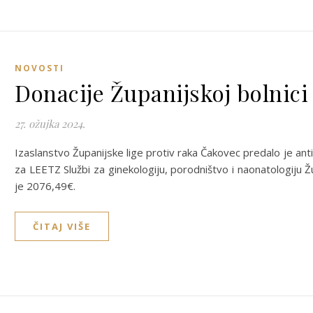
NOVOSTI
Donacije Županijskoj bolnic
27. ožujka 2024.
Izaslanstvo Županijske lige protiv raka Čakovec predalo je ant
za LEETZ Službi za ginekologiju, porodništvo i naonatologiju Ž
je 2076,49€.
ČITAJ VIŠE