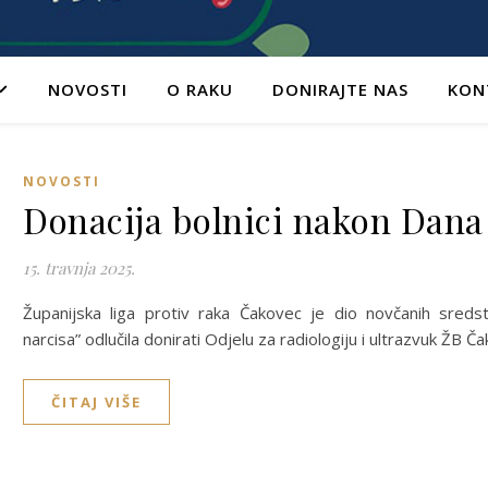
NOVOSTI
O RAKU
DONIRAJTE NAS
KON
NOVOSTI
Donacija bolnici nakon Dana
15. travnja 2025.
Županijska liga protiv raka Čakovec je dio novčanih sreds
narcisa” odlučila donirati Odjelu za radiologiju i ultrazvuk ŽB
ČITAJ VIŠE