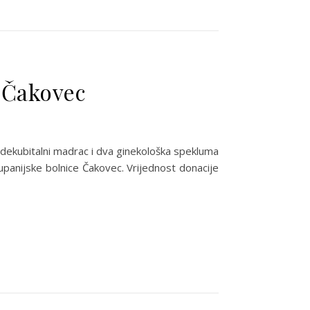
i Čakovec
idekubitalni madrac i dva ginekološka spekluma
upanijske bolnice Čakovec. Vrijednost donacije