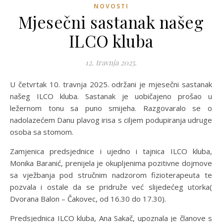
NOVOSTI
Mjesečni sastanak našeg
ILCO kluba
12. travnja 2025.
U četvrtak 10. travnja 2025. održani je mjesečni sastanak
našeg ILCO kluba. Sastanak je uobičajeno prošao u
ležernom tonu sa puno smijeha. Razgovaralo se o
nadolazećem Danu plavog irisa s ciljem podupiranja udruge
osoba sa stomom.
Zamjenica predsjednice i ujedno i tajnica ILCO kluba,
Monika Baranić, prenijela je okupljenima pozitivne dojmove
sa vježbanja pod stručnim nadzorom fizioterapeuta te
pozvala i ostale da se pridruže već slijedećeg utorka(
Dvorana Balon – Čakovec, od 16.30 do 17.30).
Predsjednica ILCO kluba, Ana Sakač, upoznala je članove s