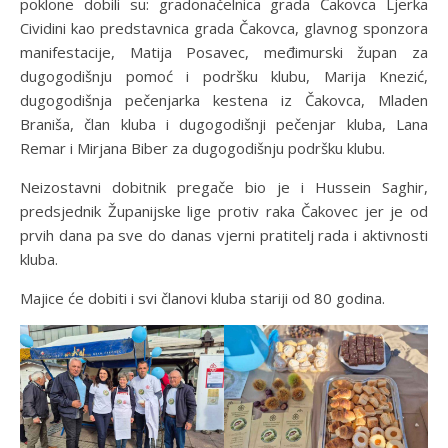
poklone dobili su: gradonačelnica grada Čakovca Ljerka
Cividini kao predstavnica grada Čakovca, glavnog sponzora
manifestacije, Matija Posavec, međimurski župan za
dugogodišnju pomoć i podršku klubu, Marija Knezić,
dugogodišnja pečenjarka kestena iz Čakovca, Mladen
Braniša, član kluba i dugogodišnji pečenjar kluba, Lana
Remar i Mirjana Biber za dugogodišnju podršku klubu.
Neizostavni dobitnik pregače bio je i Hussein Saghir,
predsjednik Županijske lige protiv raka Čakovec jer je od
prvih dana pa sve do danas vjerni pratitelj rada i aktivnosti
kluba.
Majice će dobiti i svi članovi kluba stariji od 80 godina.