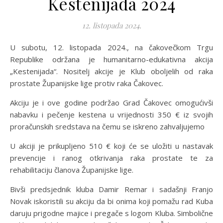
Kestenijada 2024
12. listopada 2024.
U subotu, 12. listopada 2024., na čakovečkom Trgu
Republike održana je humanitarno-edukativna akcija
„Kestenijada“. Nositelj akcije je Klub oboljelih od raka
prostate Županijske lige protiv raka Čakovec.
Akciju je i ove godine podržao Grad Čakovec omogućivši
nabavku i pečenje kestena u vrijednosti 350 € iz svojih
proračunskih sredstava na čemu se iskreno zahvaljujemo
U akciji je prikupljeno 510 € koji će se uložiti u nastavak
prevencije i ranog otkrivanja raka prostate te za
rehabilitaciju članova Županijske lige.
Bivši predsjednik kluba Damir Remar i sadašnji Franjo
Novak iskoristili su akciju da bi onima koji pomažu rad Kuba
daruju prigodne majice i pregače s logom Kluba. Simbolične