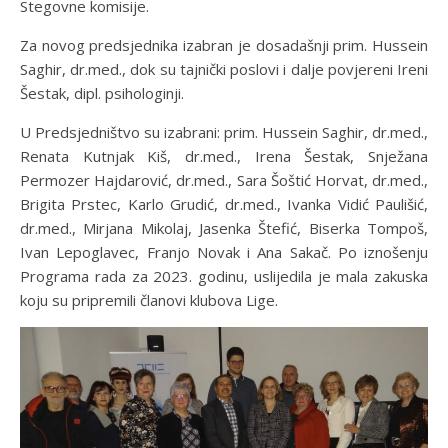
Stegovne komisije.
Za novog predsjednika izabran je dosadašnji prim. Hussein
Saghir, dr.med., dok su tajnički poslovi i dalje povjereni Ireni
Šestak, dipl. psihologinji.
U Predsjedništvo su izabrani: prim. Hussein Saghir, dr.med.,
Renata Kutnjak Kiš, dr.med., Irena Šestak, Snježana
Permozer Hajdarović, dr.med., Sara Šoštić Horvat, dr.med.,
Brigita Prstec, Karlo Grudić, dr.med., Ivanka Vidić Paulišić,
dr.med., Mirjana Mikolaj, Jasenka Štefić, Biserka Tompoš,
Ivan Lepoglavec, Franjo Novak i Ana Sakač. Po iznošenju
Programa rada za 2023. godinu, uslijedila je mala zakuska
koju su pripremili članovi klubova Lige.