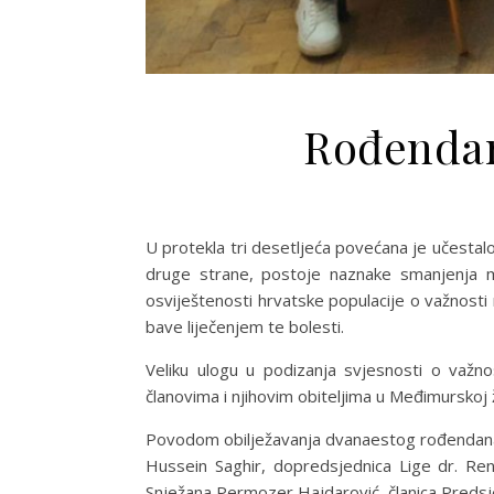
Rođendan
U protekla tri desetljeća povećana je učestalo
druge strane, postoje naznake smanjenja mo
osviještenosti hrvatske populacije o važnosti 
bave liječenjem te bolesti.
Veliku ulogu u podizanja svjesnosti o važnos
članovima i njihovim obiteljima u Međimurskoj 
Povodom obilježavanja dvanaestog rođendana Kl
Hussein Saghir, dopredsjednica Lige dr. Renat
Snježana Permozer Hajdarović, članica Predsj