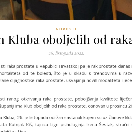
NOVOSTI
 Kluba oboljelih od raka
26. listopada 2022.
sti raka prostate u Republici Hrvatskoj pa je rak prostate danas 
rtaliteta od te bolesti, što je u skladu s trendovima u raz
rane dijagnostike raka prostate, usvajanja novih modaliteta liječen
ti ranog otkrivanja raka prostate, poboljšanja kvalitete liječe
županiji ima Klub oboljelih od raka prostate, osnovan u prosincu 2
uba, 26. je listopada održan sastanak kojem su uz članove kluba 
a Kutnjak Kiš, tajnica Lige psihologinja Irena Šestak, stručni 
edništva Lige.