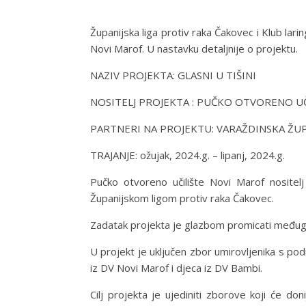
Županijska liga protiv raka Čakovec i Klub lar
Novi Marof. U nastavku detaljnije o projektu.
NAZIV PROJEKTA: GLASNI U TIŠINI
NOSITELJ PROJEKTA : PUČKO OTVORENO U
PARTNERI NA PROJEKTU: VARAŽDINSKA ŽUP
TRAJANJE: ožujak, 2024.g. – lipanj, 2024.g.
Pučko otvoreno učilište Novi Marof nosite
Županijskom ligom protiv raka Čakovec.
Zadatak projekta je glazbom promicati međugen
U projekt je uključen zbor umirovljenika s po
iz DV Novi Marof i djeca iz DV Bambi.
Cilj projekta je ujediniti zborove koji će d