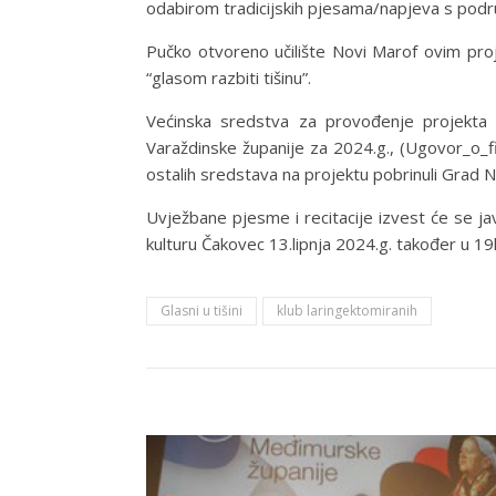
odabirom tradicijskih pjesama/napjeva s podr
Pučko otvoreno učilište Novi Marof ovim pro
“glasom razbiti tišinu”.
Većinska sredstva za provođenje projekta o
Varaždinske županije za 2024.g., (Ugovor_o_
ostalih sredstava na projektu pobrinuli Grad N
Uvježbane pjesme i recitacije izvest će se ja
kulturu Čakovec 13.lipnja 2024.g. također u 19
Glasni u tišini
klub laringektomiranih