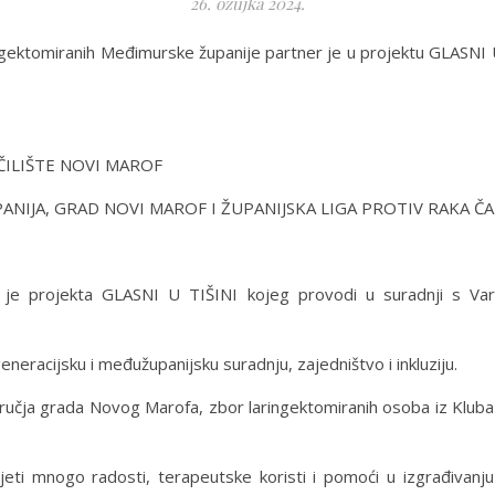
26. ožujka 2024.
ingektomiranih Međimurske županije partner je u projektu GLASNI U 
ČILIŠTE NOVI MAROF
ANIJA, GRAD NOVI MAROF I ŽUPANIJSKA LIGA PROTIV RAKA Č
lj je projekta GLASNI U TIŠINI kojeg provodi u suradnji s V
eracijsku i međužupanijsku suradnju, zajedništvo i inkluziju.
dručja grada Novog Marofa, zbor laringektomiranih osoba iz Klub
onijeti mnogo radosti, terapeutske koristi i pomoći u izgrađiv