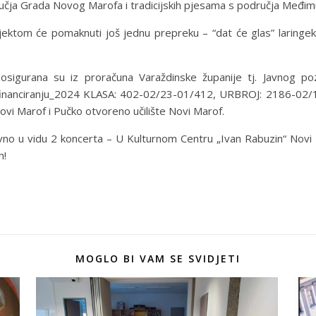
učja Grada Novog Marofa i tradicijskih pjesama s područja Međim
jektom će pomaknuti još jednu prepreku – “dat će glas” laring
sigurana su iz proračuna Varaždinske županije tj. Javnog poz
financiranju_2024 KLASA: 402-02/23-01/412, URBROJ: 2186-02/1
ovi Marof i Pučko otvoreno učilište Novi Marof.
vno u vidu 2 koncerta – U Kulturnom Centru „Ivan Rabuzin“ Novi 
h!
MOGLO BI VAM SE SVIDJETI