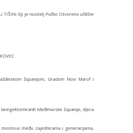
TIŠINI čiji je nositelj Pučko Otvoreno učilište
AKOVEC
araždinskom županijom, Gradom Novi Marof i
a laringektomiranih Međimurske županije, djeca
anju mostova među zajednicama i generacijama,