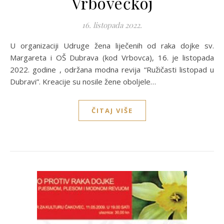
Vrbovečkoj
16. listopada 2022.
U organizaciji Udruge žena liječenih od raka dojke sv.
Margareta i OŠ Dubrava (kod Vrbovca), 16. je listopada
2022. godine , održana modna revija “Ružičasti listopad u
Dubravi”. Kreacije su nosile žene oboljele…
ČITAJ VIŠE