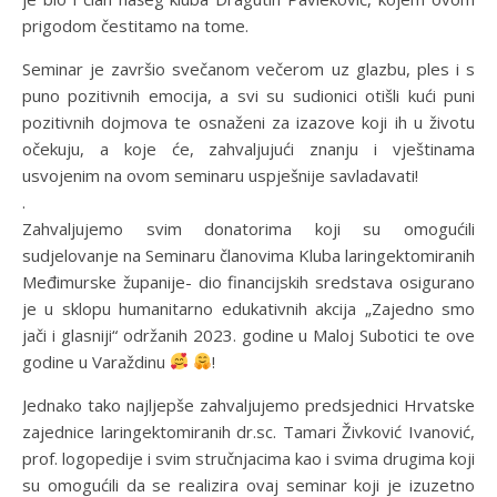
prigodom čestitamo na tome.
Seminar je završio svečanom večerom uz glazbu, ples i s
puno pozitivnih emocija, a svi su sudionici otišli kući puni
pozitivnih dojmova te osnaženi za izazove koji ih u životu
očekuju, a koje će, zahvaljujući znanju i vještinama
usvojenim na ovom seminaru uspješnije savladavati!
.
Zahvaljujemo svim donatorima koji su omogućili
sudjelovanje na Seminaru članovima Kluba laringektomiranih
Međimurske županije- dio financijskih sredstava osigurano
je u sklopu humanitarno edukativnih akcija „Zajedno smo
jači i glasniji“ održanih 2023. godine u Maloj Subotici te ove
godine u Varaždinu
!
Jednako tako najljepše zahvaljujemo predsjednici Hrvatske
zajednice laringektomiranih dr.sc. Tamari Živković Ivanović,
prof. logopedije i svim stručnjacima kao i svima drugima koji
su omogućili da se realizira ovaj seminar koji je izuzetno