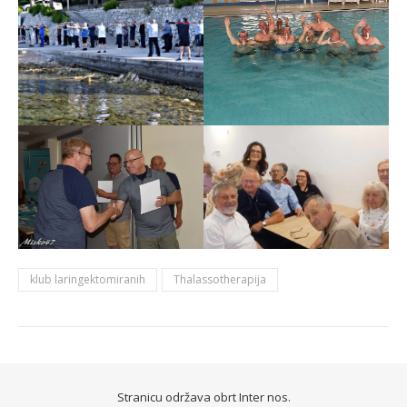
klub laringektomiranih
Thalassotherapija
Stranicu održava
obrt Inter nos.