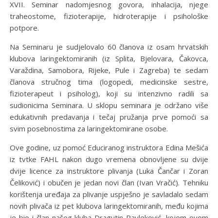
XVII. Seminar nadomjesnog govora, inhalacija, njege
traheostome, fizioterapije, hidroterapije i psihološke
potpore.
Na Seminaru je sudjelovalo 60 članova iz osam hrvatskih
klubova laringektomiranih (iz Splita, Bjelovara, Čakovca,
Varaždina, Samobora, Rijeke, Pule i Zagreba) te sedam
članova stručnog tima (logopedi, medicinske sestre,
fizioterapeut i psiholog), koji su intenzivno radili sa
sudionicima Seminara. U sklopu seminara je održano više
edukativnih predavanja i tečaj pružanja prve pomoći sa
svim posebnostima za laringektomirane osobe.
Ove godine, uz pomoć Educiranog instruktora Edina Mešića
iz tvtke FAHL nakon dugo vremena obnovljene su dvije
dvije licence za instruktore plivanja (Luka Čančar i Zoran
Čeliković) i obučen je jedan novi član (Ivan Vračić). Tehniku
korištenja uređaja za plivanje uspješno je savladalo sedam
novih plivača iz pet klubova laringektomiranih, među kojima
je bio i član našeg kluba Dragutin Pavleković, kojem ovom